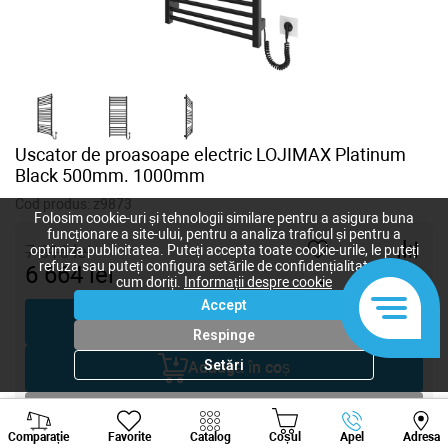
Uscator de proasoape electric LOJIMAX Platinum
Black 500mm. 1000mm
Cod produs:
z9873
Folosim cookie-uri și tehnologii similare pentru a asigura buna
funcționare a site-ului, pentru a analiza traficul și pentru a
7 616
lei
optimiza publicitatea. Puteți accepta toate cookie-urile, le puteți
refuza sau puteți configura setările de confidențialitate după
6 664
lei
-
+
cum doriți.
Informații despre cookie
Accept
Cumpără acum
Respinge
Setări
Adaugă în coș
Negociază
Viber
Whatsapp
Tele
Comparație
Favorite
Catalog
Coșul
Apel
Adresa
+373