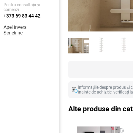
Pentru consultații și
comenzi
+373 69 83 44 42
Apel invers
Scrieți-ne
Informațiile despre produs și ca
Înainte de achiziție, verificați 
Alte produse din ca