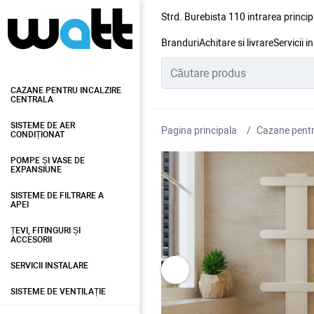
Strd. Burebista 110 intrarea princip
Branduri
Achitare si livrare
Servicii i
CAZANE PENTRU INCALZIRE
CENTRALA
SISTEME DE AER
Pagina principala
Cazane pentru
CONDIȚIONAT
POMPE ȘI VASE DE
EXPANSIUNE
SISTEME DE FILTRARE A
APEI
ȚEVI, FITINGURI ȘI
ACCESORII
SERVICII INSTALARE
SISTEME DE VENTILAȚIE