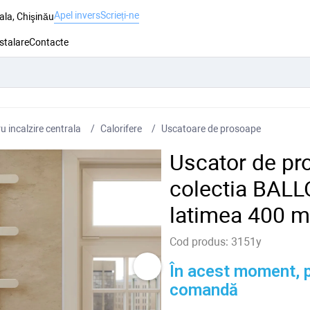
Apel invers
Scrieți-ne
ala, Chişinău
nstalare
Contacte
 incalzire centrala
Сalorifere
Uscatoare de prosoape
Uscator de pr
colectia BAL
latimea 400 m
Cod produs:
3151y
În acest moment, p
comandă