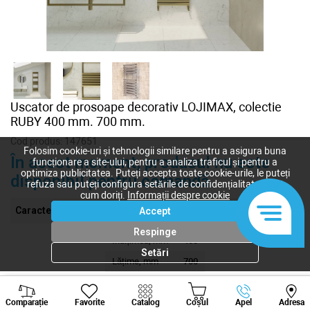
Uscator de prosoape decorativ LOJIMAX, colectie
RUBY 400 mm. 700 mm.
Cod produs:
147651
Folosim cookie-uri și tehnologii similare pentru a asigura buna
În acest moment, produsul nu este
funcționare a site-ului, pentru a analiza traficul și pentru a
optimiza publicitatea. Puteți accepta toate cookie-urile, le puteți
disponibil pentru comandă
refuza sau puteți configura setările de confidențialitate după
cum doriți.
Informații despre cookie
Caracteristici
Accept
Respinge
Înalțimea, mm
400
Setări
Lățime, mm
700
Grosimea, mm
51
Viber
Whatsapp
Tele
Comparație
Favorite
Catalog
Coșul
Apel
Adresa
+373