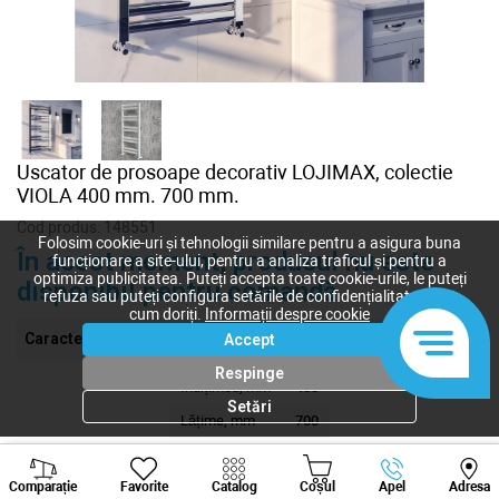
Uscator de prosoape decorativ LOJIMAX, colectie
VIOLA 400 mm. 700 mm.
Cod produs:
148551
Folosim cookie-uri și tehnologii similare pentru a asigura buna
În acest moment, produsul nu este
funcționare a site-ului, pentru a analiza traficul și pentru a
optimiza publicitatea. Puteți accepta toate cookie-urile, le puteți
disponibil pentru comandă
refuza sau puteți configura setările de confidențialitate după
cum doriți.
Informații despre cookie
Caracteristici
Accept
Respinge
Înalțimea, mm
400
Setări
Lățime, mm
700
Grosimea, mm
26
Viber
Whatsapp
Tele
Comparație
Favorite
Catalog
Coșul
Apel
Adresa
+373