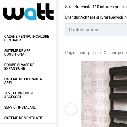
Strd. Burebista 110 intrarea princip
Branduri
Achitare si livrare
Servicii i
CAZANE PENTRU INCALZIRE
CENTRALA
SISTEME DE AER
Pagina principala
Cazane pentru
CONDIȚIONAT
POMPE ȘI VASE DE
EXPANSIUNE
SISTEME DE FILTRARE A
APEI
ȚEVI, FITINGURI ȘI
ACCESORII
SERVICII INSTALARE
SISTEME DE VENTILAȚIE