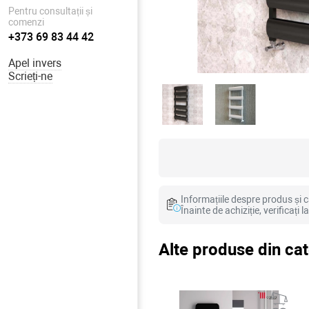
Pentru consultații și
comenzi
+373 69 83 44 42
Apel invers
Scrieți-ne
Informațiile despre produs și ca
Înainte de achiziție, verificați 
Alte produse din ca