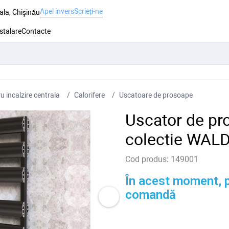
Apel invers
Scrieți-ne
ala, Chişinău
nstalare
Contacte
 incalzire centrala
Сalorifere
Uscatoare de prosoape
Uscator de pr
colectie WAL
Cod produs:
149001
În acest moment, p
comandă