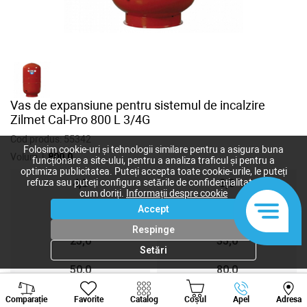
Vas de expansiune pentru sistemul de incalzire
Zilmet Cal-Pro 800 L 3/4G
Cod produs:
55342
Folosim cookie-uri și tehnologii similare pentru a asigura buna
Volum, l:
800,0
funcționare a site-ului, pentru a analiza traficul și pentru a
optimiza publicitatea. Puteți accepta toate cookie-urile, le puteți
refuza sau puteți configura setările de confidențialitate după
4,0
8,0
cum doriți.
Informații despre cookie
Accept
12,0
18,0
Respinge
25,0
35,0
Setări
50,0
80,0
Viber
Whatsapp
Tele
200,0
250,0
Comparație
Favorite
Catalog
Coșul
Apel
Adresa
+373