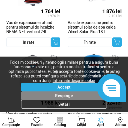
1 764 lei
1 876 lei
1 976 lei
2 101 lei
Vas de expansiune rotund
Vas de expansiune pentru
pentru sistemul de incalzire
sistemul solar de apa calda
NEMA-NEL vertical 24L
Zilmet Solar-Plus 18 L
În rate
În rate
Folosim cookie-uri și tehnologii similare pentru a asigura buna
funcționare a site-ului, pentru a analiza traficul și pentru a
optimiza publicitatea. Puteți accepta toate cookie-urile, le puteți
refuza sau puteți configura setările de confidențialitate după
cum doriți.
Informații despre cookie
Accept
Respinge
1 988 lei
2 024 lei
Setări
2 227 lei
2 267 lei
Vas de expansiune pentru
Vas de expansiune pentru apa
sistemul solar de apa calda
sanitara MAXIVAREM LS 60 L
Viber
Whatsapp
Tele
Zilmet Solar-Plus 25 L
Comparație
Favorite
Catalog
Coșul
Apel
Adresa
+373