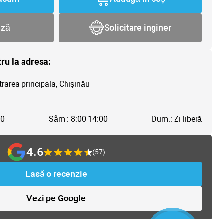
ază
Solicitare inginer
tru la adresa:
trarea principala, Chişinău
00
Sâm.: 8:00-14:00
Dum.: Zi liberă
4.6
(57)
Lasă o recenzie
Vezi pe Google