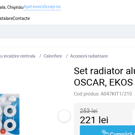
Apel invers
Scrieți-ne
ala, Chişinău
nstalare
Contacte
 incalzire centrala
Сalorifere
Accesorii radiatoare
Set radiator a
OSCAR, EKOS 
Cod produs:
A047KIT1/210
253
lei
221
lei
Cumpără 