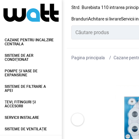
Strd. Burebista 110 intrarea princip
Branduri
Achitare si livrare
Servicii i
CAZANE PENTRU INCALZIRE
CENTRALA
SISTEME DE AER
Pagina principala
Cazane pentru
CONDIȚIONAT
POMPE ȘI VASE DE
EXPANSIUNE
SISTEME DE FILTRARE A
APEI
ȚEVI, FITINGURI ȘI
ACCESORII
SERVICII INSTALARE
SISTEME DE VENTILAȚIE