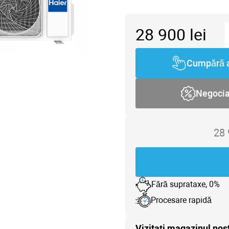
28 900
lei
Cumpără 
Negoci
28
Fără suprataxe, 0%
Procesare rapidă
Vizitați magazinul nos