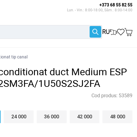
+373 68 55 82 55
Lun. - Vin.: 8:00-18:00, Sâm.: 8:00-14:00
RU
ionat tip canal
 conditionat duct Medium ESP
2SM3FA/1U50S2SJ2FA
Cod produs:
53589
24 000
36 000
42 000
48 000