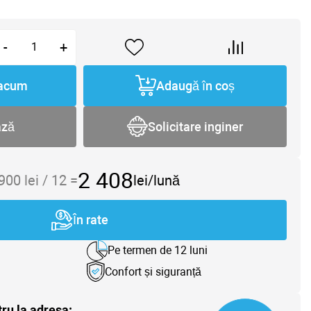
-
+
acum
Adaugă în coș
ază
Solicitare inginer
2 408
 900
lei /
12
=
lei/lună
În rate
Pe termen de 12 luni
Confort și siguranță
tru la adresa: