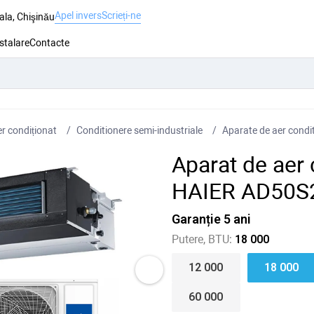
Apel invers
Scrieți-ne
ala, Chişinău
nstalare
Contacte
r condiționat
Conditionere semi-industriale
Aparate de aer condit
Aparat de aer
HAIER AD50S
Garanție 5 ani
Putere, BTU:
18 000
12 000
18 000
60 000