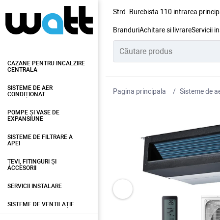
Strd. Burebista 110 intrarea princip
Branduri
Achitare si livrare
Servicii i
CAZANE PENTRU INCALZIRE
CENTRALA
SISTEME DE AER
Pagina principala
Sisteme de ae
CONDIȚIONAT
POMPE ȘI VASE DE
EXPANSIUNE
SISTEME DE FILTRARE A
APEI
ȚEVI, FITINGURI ȘI
ACCESORII
SERVICII INSTALARE
SISTEME DE VENTILAȚIE