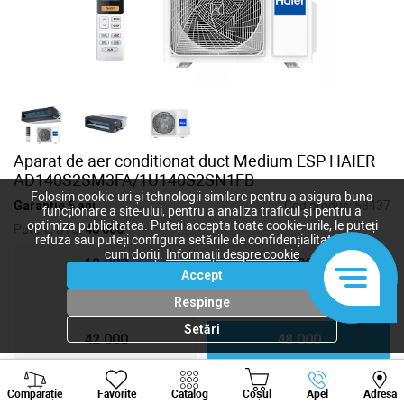
Aparat de aer conditionat duct Medium ESP HAIER
AD140S2SM3FA/1U140S2SN1FB
Folosim cookie-uri și tehnologii similare pentru a asigura buna
Garanție 5 ani
Cod produs:
58437
funcționare a site-ului, pentru a analiza traficul și pentru a
optimiza publicitatea. Puteți accepta toate cookie-urile, le puteți
Putere, BTU:
48 000
refuza sau puteți configura setările de confidențialitate după
cum doriți.
Informații despre cookie
12 000
18 000
Accept
24 000
36 000
Respinge
Setări
42 000
48 000
Viber
Whatsapp
Tele
60 000
Comparație
Favorite
Catalog
Coșul
Apel
Adresa
+373