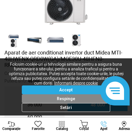
Aparat de aer conditionat invertor duct Midea MTI-
48HWFNX-QRD0W(GA)/MOE30U-48HFN8-
RRD0W(GA) 48000 BTU
Folosim cookie-uri și tehnologii similare pentru a asigura buna
funcționare a site-ului, pentru a analiza traficul și pentru a
Cod produs:
28108
optimiza publicitatea. Puteți accepta toate cookie-urile, le puteți
refuza sau puteți configura setările de confidențialitate după
Putere, BTU:
48 000
cum doriți.
Informații despre cookie
Accept
18 000
24 000
Respinge
36 000
48 000
Setări
60 000
Viber
Whatsapp
Tele
Comparație
Favorite
Catalog
Coșul
Apel
Adresa
+373