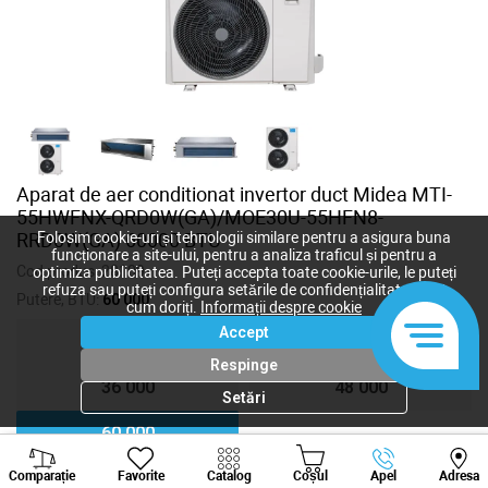
Aparat de aer conditionat invertor duct Midea MTI-
55HWFNX-QRD0W(GA)/MOE30U-55HFN8-
RRD0W(GA) 60000 BTU
Folosim cookie-uri și tehnologii similare pentru a asigura buna
funcționare a site-ului, pentru a analiza traficul și pentru a
Cod produs:
28109
optimiza publicitatea. Puteți accepta toate cookie-urile, le puteți
refuza sau puteți configura setările de confidențialitate după
Putere, BTU:
60 000
cum doriți.
Informații despre cookie
Accept
18 000
24 000
Respinge
36 000
48 000
Setări
60 000
Viber
Whatsapp
Tele
Comparație
Favorite
Catalog
Coșul
Apel
Adresa
+373