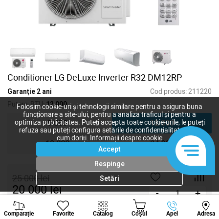
Conditioner LG DeLuxe Inverter R32 DM12RP
Garanție 2 ani
Cod produs:
211220
Putere, BTU:
12 000
Folosim cookie-uri și tehnologii similare pentru a asigura buna
funcționare a site-ului, pentru a analiza traficul și pentru a
9 000
12 000
optimiza publicitatea. Puteți accepta toate cookie-urile, le puteți
refuza sau puteți configura setările de confidențialitate după
cum doriți.
Informații despre cookie
18 000
24 000
Accept
Respinge
25 000
lei
Setări
20 000
lei
-
+
Viber
Whatsapp
Tele
Cumpără acum
Comparație
Favorite
Catalog
Coșul
Apel
Adresa
+373