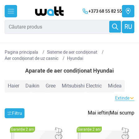
+373 68 55 82 55
RU
Pagina principala
Sisteme de aer condiționat
Aer condiționat de uz casnic
Hyundai
Aparate de aer condiționat Hyundai
Haier
Daikin
Gree
Mitsubishi Electric
Midea
Samsung
TCL
Cooper&Hunter
Electrolux
Extinde
Hyundai
Hisense
Candy
Auratsu
Bosch
LG
Mai ieftin
Mai scump
|
Filtru
Toyotomi
Inventor
Heiko
Mitsubishi Heavy
Garanție 2 ani
Garanție 2 ani
Hoapp
Nord Star
Zanussi
MDV
Baxi
AUX