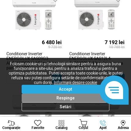
Ariston
Pioneer
Energolux
Royal Clima
Vara-iarna
Inverter
Clasă A+++
7000 BTU
9000 BTU
12000 BTU
18000 BTU
24000 BTU
20 m²
25 m²
35 m²
40 m²
50 m²
60 m²
6 480 lei
7 192 lei
9 720 lei
10 788 lei
70 m²
Cu Wi-Fi
Conditioner Inverter
Conditioner Inverter
ENERGOLUX SAS09G3-
ENERGOLUX SAS12L4-
AI/SAU09G3-AI-LE Incalzirea
A/SAU12L4-A Incalzirea pana
Folosim cookie-uri și tehnologii similare pentru a asigura buna
pana la -20C
la -15C
funcționare a site-ului, pentru a analiza traficul și pentru a
optimiza publicitatea. Puteți accepta toate cookie-urile, le puteți
refuza sau puteți configura setările de confidențialitate după
În rate
În rate
cum doriți.
Informații despre cookie
Accept
Respinge
Setări
Viber
Whatsapp
Tele
Comparație
Favorite
Catalog
Coșul
Apel
Adresa
+373