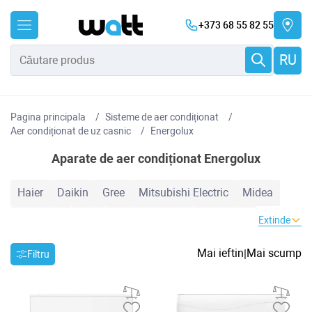
+373 68 55 82 55
RU
Pagina principala
Sisteme de aer condiționat
Aer condiționat de uz casnic
Energolux
Aparate de aer condiționat Energolux
Haier
Daikin
Gree
Mitsubishi Electric
Midea
Samsung
TCL
Cooper&Hunter
Electrolux
Extinde
Hyundai
Hisense
Candy
Auratsu
Bosch
LG
Mai ieftin
Mai scump
|
Filtru
Toyotomi
Inventor
Heiko
Mitsubishi Heavy
Hoapp
Nord Star
Zanussi
MDV
Baxi
AUX