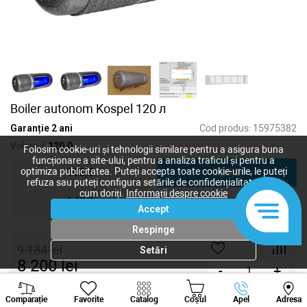
Boiler autonom Kospel 120 л
Garanție 2 ani
Cod produs:
15975382
Volum, l:
120,0
Folosim cookie-uri și tehnologii similare pentru a asigura buna
funcționare a site-ului, pentru a analiza traficul și pentru a
100,0
120,0
optimiza publicitatea. Puteți accepta toate cookie-urile, le puteți
refuza sau puteți configura setările de confidențialitate după
cum doriți.
Informații despre cookie
140,0
Accept
Respinge
9 184
lei
Setări
8 200
lei
-
+
Viber
Whatsapp
Tele
Cumpără acum
Comparație
Favorite
Catalog
Coșul
Apel
Adresa
+373