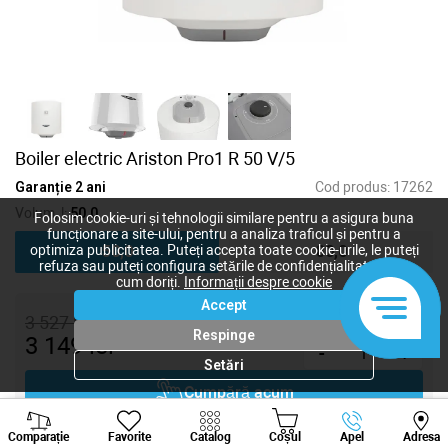
Boiler electric Ariston Pro1 R 50 V/5
Garanție 2 ani
Cod produs:
17262
Volum, l:
50,0
Folosim cookie-uri și tehnologii similare pentru a asigura buna
funcționare a site-ului, pentru a analiza traficul și pentru a
50,0
80,0
optimiza publicitatea. Puteți accepta toate cookie-urile, le puteți
refuza sau puteți configura setările de confidențialitate după
cum doriți.
Informații despre cookie
Accept
3 527
lei
Respinge
3 149
lei
-
+
Setări
Cumpără acum
Viber
Whatsapp
Tele
Adaugă în coș
Comparație
Favorite
Catalog
Coșul
Apel
Adresa
+373