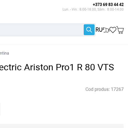
+373 69 83 44 42
Lun. - Vin.: 8:00-18:00, Sâm.: 8:00-14:00
RU
entina
ectric Ariston Pro1 R 80 VTS
Cod produs:
17267