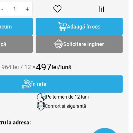
-
+
acum
Adaugă în coș
ază
Solicitare inginer
497
 964
lei /
12
=
lei/lună
În rate
Pe termen de 12 luni
Confort și siguranță
tru la adresa: