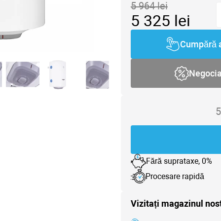
5 964
lei
5 325
lei
Cumpără 
Negoci
5
Fără suprataxe, 0%
Procesare rapidă
Vizitați magazinul nos