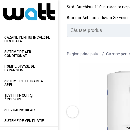
Strd. Burebista 110 intrarea princip
Branduri
Achitare si livrare
Servicii i
CAZANE PENTRU INCALZIRE
CENTRALA
SISTEME DE AER
Pagina principala
Cazane pentru
CONDIȚIONAT
POMPE ȘI VASE DE
EXPANSIUNE
SISTEME DE FILTRARE A
APEI
ȚEVI, FITINGURI ȘI
ACCESORII
SERVICII INSTALARE
SISTEME DE VENTILAȚIE