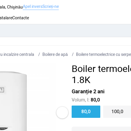
Apel invers
Scrieți-ne
ala, Chişinău
nstalare
Contacte
 incalzire centrala
Boilere de apă
Boilere termoelectrice cu serp
Boiler termoel
1.8K
Garanție 2 ani
Volum, l:
80,0
80,0
100,0