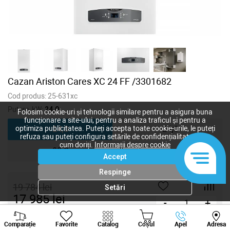
Cazan Ariston Cares XC 24 FF /3301682
Cod produs:
25-631xc
Putere, kW:
24,0
Folosim cookie-uri și tehnologii similare pentru a asigura buna
funcționare a site-ului, pentru a analiza traficul și pentru a
24,0
24,0
optimiza publicitatea. Puteți accepta toate cookie-urile, le puteți
refuza sau puteți configura setările de confidențialitate după
cum doriți.
Informații despre cookie
28,0
Accept
Respinge
19 784
lei
Setări
17 985
lei
-
+
Viber
Whatsapp
Tele
Cumpără acum
Comparație
Favorite
Catalog
Coșul
Apel
Adresa
+373