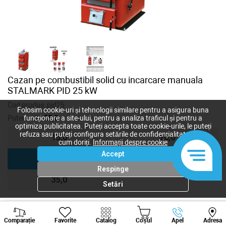
Cazan pe combustibil solid cu incarcare manuala
STALMARK PID 25 kW
Cod produs:
pid25
Folosim cookie-uri și tehnologii similare pentru a asigura buna
Putere, kW:
25,0
funcționare a site-ului, pentru a analiza traficul și pentru a
optimiza publicitatea. Puteți accepta toate cookie-urile, le puteți
refuza sau puteți configura setările de confidențialitate după
15,0
20,0
cum doriți.
Informații despre cookie
Accept
25,0
30,0
Respinge
35,0
Setări
Viber
Whatsapp
Tele
45 100
lei
Comparație
Favorite
Catalog
Coșul
Apel
Adresa
+373