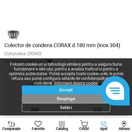
Colector de condens CORAX d.180 mm (inox 304)
Cod produs:
292602
Diametru interior, mm:
180
Folosim cookie-uri și tehnologii similare pentru a asigura buna
funcționare a site-ului, pentru a analiza traficul și pentru a
100
120
optimiza publicitatea. Puteți accepta toate cookie-urile, le puteți
refuza sau puteți configura setările de confidențialitate după
cum doriți.
Informații despre cookie
140
150
Accept
160
180
Respinge
Setări
200
220
250
300
Viber
Whatsapp
Tele
Comparație
Favorite
Catalog
Coșul
Apel
Adresa
+373