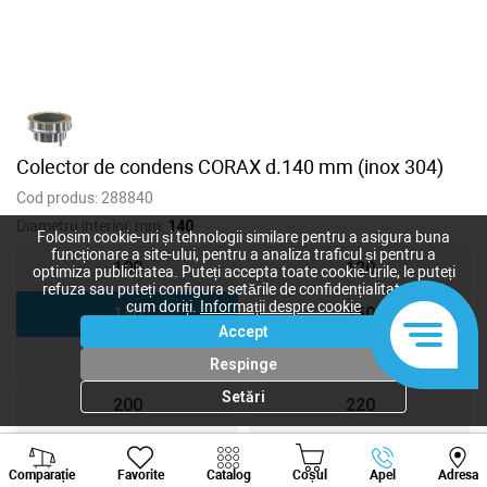
Colector de condens CORAX d.140 mm (inox 304)
Cod produs:
288840
Diametru interior, mm:
140
Folosim cookie-uri și tehnologii similare pentru a asigura buna
funcționare a site-ului, pentru a analiza traficul și pentru a
100
120
optimiza publicitatea. Puteți accepta toate cookie-urile, le puteți
refuza sau puteți configura setările de confidențialitate după
cum doriți.
Informații despre cookie
140
150
Accept
160
180
Respinge
Setări
200
220
250
300
Viber
Whatsapp
Tele
Comparație
Favorite
Catalog
Coșul
Apel
Adresa
+373