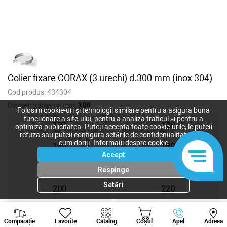
Colier fixare CORAX (3 urechi) d.300 mm (inox 304)
Cod produs:
434304
Diametru interior, mm:
300
Folosim cookie-uri și tehnologii similare pentru a asigura buna
funcționare a site-ului, pentru a analiza traficul și pentru a
100
120
optimiza publicitatea. Puteți accepta toate cookie-urile, le puteți
refuza sau puteți configura setările de confidențialitate după
cum doriți.
Informații despre cookie
140
150
Accept
160
180
Respinge
Setări
200
220
230
240
Viber
Whatsapp
Tele
Comparație
Favorite
Catalog
Coșul
Apel
Adresa
+373