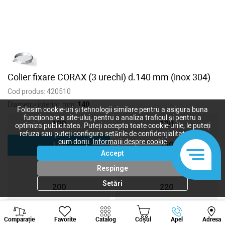
Colier fixare CORAX (3 urechi) d.140 mm (inox 304)
Cod produs:
420510
Diametru interior, mm:
140
Folosim cookie-uri și tehnologii similare pentru a asigura buna
funcționare a site-ului, pentru a analiza traficul și pentru a
100
120
optimiza publicitatea. Puteți accepta toate cookie-urile, le puteți
refuza sau puteți configura setările de confidențialitate după
cum doriți.
Informații despre cookie
140
150
Accept
160
180
Respinge
Setări
200
220
230
240
Viber
Whatsapp
Tele
Comparație
Favorite
Catalog
Coșul
Apel
Adresa
+373