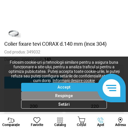
Colier fixare tevi CORAX d.140 mm (inox 304)
Cod produs:
349032
Diametru interior, mm:
140
Folosim cookie-uri și tehnologii similare pentru a asigura buna
funcționare a site-ului, pentru a analiza traficul și pentru a
100
120
optimiza publicitatea. Puteți accepta toate cookie-urile, le puteți
refuza sau puteți configura setările de confidențialitate după
cum doriți.
Informații despre cookie
140
150
Accept
160
180
Respinge
Setări
200
220
230
240
Viber
Whatsapp
Tele
Comparație
Favorite
Catalog
Coșul
Apel
Adresa
+373