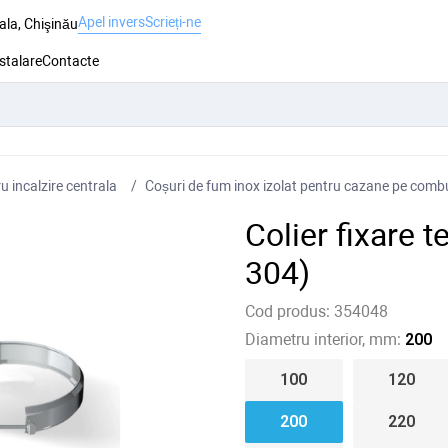
Apel invers
Scrieți-ne
ala, Chişinău
nstalare
Contacte
 incalzire centrala
Coșuri de fum inox izolat pentru cazane pe combus
Colier fixare
304)
Cod produs:
354048
Diametru interior, mm:
200
100
120
200
220