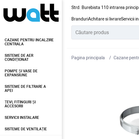
Strd. Burebista 110 intrarea princip
Branduri
Achitare si livrare
Servicii i
CAZANE PENTRU INCALZIRE
CENTRALA
SISTEME DE AER
Pagina principala
Cazane pentru
CONDIȚIONAT
POMPE ȘI VASE DE
EXPANSIUNE
SISTEME DE FILTRARE A
APEI
ȚEVI, FITINGURI ȘI
ACCESORII
SERVICII INSTALARE
SISTEME DE VENTILAȚIE