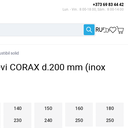
+373 69 83 44 42
Lun. - Vin.: 8:00-18:00, Sâm.: 8:00-14:00
RU
tibil solid
 tevi CORAX d.200 mm (inox
140
150
160
180
230
240
250
250