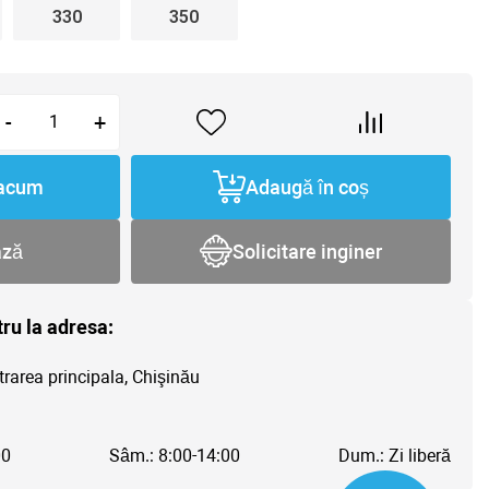
330
350
-
+
acum
Adaugă în coș
ază
Solicitare inginer
tru la adresa:
trarea principala, Chişinău
00
Sâm.: 8:00-14:00
Dum.: Zi liberă