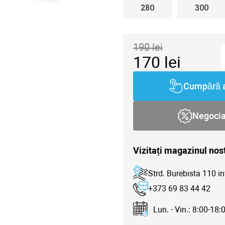
280
300
190
lei
170
lei
Cumpără 
Negoci
Vizitați magazinul nos
Strd. Burebista 110 in
+373 69 83 44 42
Lun. - Vin.: 8:00-18: