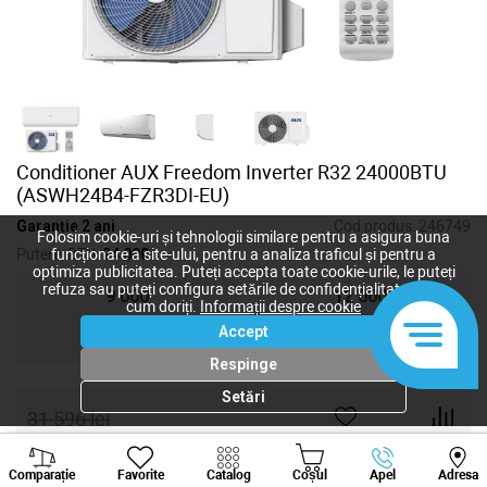
Conditioner AUX Freedom Inverter R32 24000BTU
(ASWH24B4-FZR3DI-EU)
Garanție 2 ani
Cod produs:
246749
Folosim cookie-uri și tehnologii similare pentru a asigura buna
Putere, BTU:
24 000
funcționare a site-ului, pentru a analiza traficul și pentru a
optimiza publicitatea. Puteți accepta toate cookie-urile, le puteți
refuza sau puteți configura setările de confidențialitate după
9 000
12 000
cum doriți.
Informații despre cookie
Accept
18 000
24 000
Respinge
Setări
31 596
lei
21 064
lei
-
+
Viber
Whatsapp
Tele
Comparație
Favorite
Catalog
Coșul
Apel
Adresa
+373