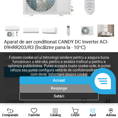
Aparat de aer conditionat CANDY DC Inverter ACI-
09HRR203/R3 (Încălzire pana la - 10°C)
Cod produs:
567895
Folosim cookie-uri și tehnologii similare pentru a asigura buna
Putere, BTU:
9 000
funcționare a site-ului, pentru a analiza traficul și pentru a
optimiza publicitatea. Puteți accepta toate cookie-urile, le puteți
refuza sau puteți configura setările de confidențialitate după
9 000
12 000
cum doriți.
Informații despre cookie
Accept
18 000
24 000
Respinge
Setări
7 080
lei
5 600
lei
-
+
Viber
Whatsapp
Tele
Comparație
Favorite
Catalog
Coșul
Apel
Adresa
+373