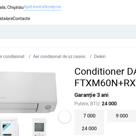
Apel invers
Scrieți-ne
ala, Chişinău
nstalare
Contacte
r condiționat
Aer condiționat de uz casnic
Daikin
Conditioner D
FTXM60N+RX
Garanție 3 ani
Putere, BTU:
24 000
7 000
9 000
24 000