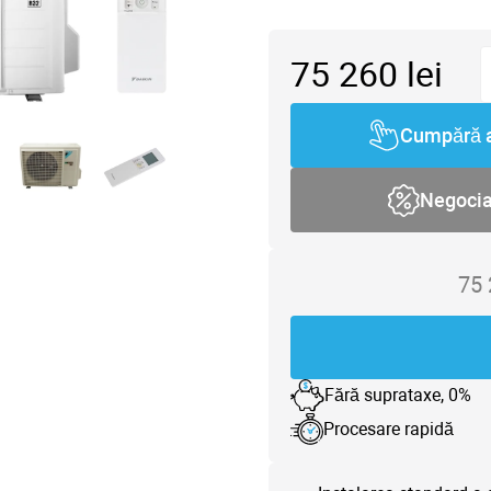
75 260
lei
Cumpără 
Negoci
75
Fără suprataxe, 0%
Procesare rapidă