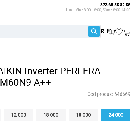
+373 68 55 82 55
Lun. - Vin.: 8:00-18:00, Sâm.: 8:00-14:00
RU
AIKIN Inverter PERFERA
M60N9 A++
Cod produs:
646669
12 000
18 000
18 000
24 000