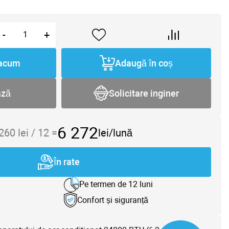
-
+
acum
Adaugă în coș
ază
Solicitare inginer
6 272
 260
lei /
12
=
lei/lună
În rate
Pe termen de 12 luni
Confort și siguranță