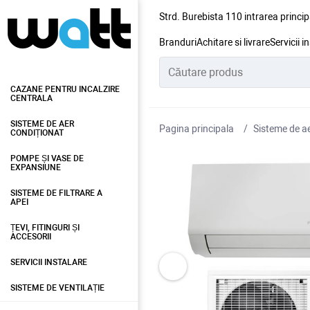
Strd. Burebista 110 intrarea princip
Branduri
Achitare si livrare
Servicii i
CAZANE PENTRU INCALZIRE
CENTRALA
SISTEME DE AER
Pagina principala
Sisteme de ae
CONDIȚIONAT
POMPE ȘI VASE DE
EXPANSIUNE
SISTEME DE FILTRARE A
APEI
ȚEVI, FITINGURI ȘI
ACCESORII
SERVICII INSTALARE
SISTEME DE VENTILAȚIE