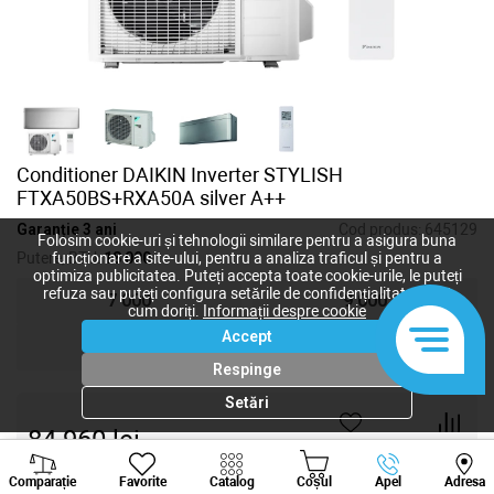
Conditioner DAIKIN Inverter STYLISH
FTXA50BS+RXA50A silver A++
Garanție 3 ani
Cod produs:
645129
Folosim cookie-uri și tehnologii similare pentru a asigura buna
Putere, BTU:
18 000
funcționare a site-ului, pentru a analiza traficul și pentru a
optimiza publicitatea. Puteți accepta toate cookie-urile, le puteți
refuza sau puteți configura setările de confidențialitate după
7 000
9 000
cum doriți.
Informații despre cookie
Accept
12 000
18 000
Respinge
Setări
84 960
lei
-
+
Viber
Whatsapp
Tele
Comparație
Favorite
Catalog
Coșul
Apel
Adresa
+373