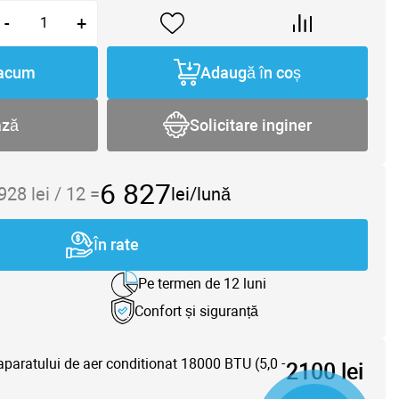
-
+
acum
Adaugă în coș
ază
Solicitare inginer
6 827
 928
lei /
12
=
lei/lună
În rate
Pe termen de 12 luni
Confort și siguranță
aparatului de aer conditionat 18000 BTU (5,0 -
2100 lei