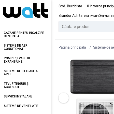
Strd. Burebista 110 intrarea princip
Branduri
Achitare si livrare
Servicii i
CAZANE PENTRU INCALZIRE
CENTRALA
SISTEME DE AER
Pagina principala
Sisteme de ae
CONDIȚIONAT
POMPE ȘI VASE DE
EXPANSIUNE
SISTEME DE FILTRARE A
APEI
ȚEVI, FITINGURI ȘI
ACCESORII
SERVICII INSTALARE
SISTEME DE VENTILAȚIE