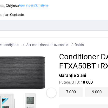
Apel invers
Scrieți-ne
ala, Chişinău
nstalare
Contacte
r condiționat
Aer condiționat de uz casnic
Daikin
Conditioner D
FTXA50BT+RX
Garanție 3 ani
Putere, BTU:
18 000
7 000
9 000