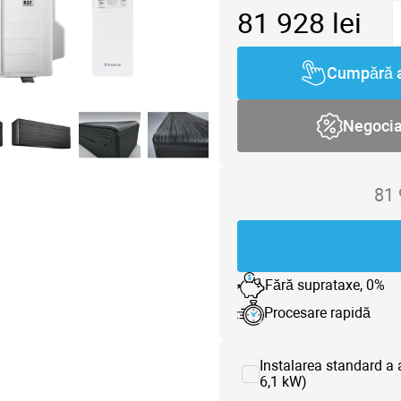
81 928
lei
Cumpără 
Negoci
81
Fără suprataxe, 0%
Procesare rapidă
Instalarea standard a 
6,1 kW)