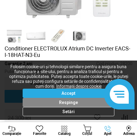
Conditioner ELECTROLUX Atrium DC Inverter EACS-
I-18HAT-N3-Eu
Garanție 2 ani
Cod produs:
28200
Folosim cookie-uri și tehnologii similare pentru a asigura buna
Putere, BTU:
18 000
funcționare a site-ului, pentru a analiza traficul și pentru a
optimiza publicitatea. Puteți accepta toate cookie-urile, le puteți
refuza sau puteți configura setările de confidențialitate după
9 000
12 000
cum doriți.
Informații despre cookie
Accept
18 000
Respinge
Setări
24 300
lei
18 225
lei
-
+
Viber
Whatsapp
Tele
Comparație
Favorite
Catalog
Coșul
Apel
Adresa
+373