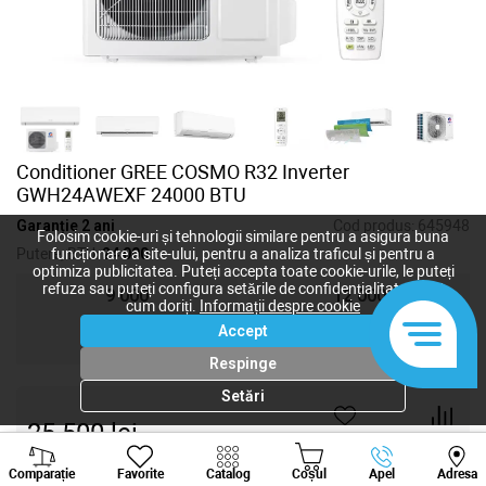
Conditioner GREE COSMO R32 Inverter
GWH24AWEXF 24000 BTU
Garanție 2 ani
Cod produs:
645948
Folosim cookie-uri și tehnologii similare pentru a asigura buna
Putere, BTU:
24 000
funcționare a site-ului, pentru a analiza traficul și pentru a
optimiza publicitatea. Puteți accepta toate cookie-urile, le puteți
refuza sau puteți configura setările de confidențialitate după
9 000
12 000
cum doriți.
Informații despre cookie
Accept
18 000
24 000
Respinge
Setări
25 500
lei
-
+
Viber
Whatsapp
Tele
Comparație
Favorite
Catalog
Coșul
Apel
Adresa
+373