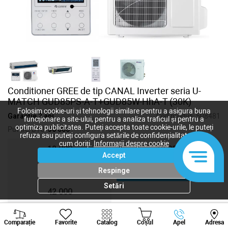
Conditioner GREE de tip CANAL Inverter seria U-
MATCH GUD85PS-A-T+GUD85W-HhA-T (30K)
Folosim cookie-uri și tehnologii similare pentru a asigura buna
Garanție 2 ani
Cod produs:
508481
funcționare a site-ului, pentru a analiza traficul și pentru a
optimiza publicitatea. Puteți accepta toate cookie-urile, le puteți
Putere, BTU:
30 000
refuza sau puteți configura setările de confidențialitate după
cum doriți.
Informații despre cookie
12 000
18 000
Accept
24 000
30 000
Respinge
Setări
42 000
Viber
Whatsapp
Tele
Comparație
Favorite
Catalog
Coșul
Apel
Adresa
+373