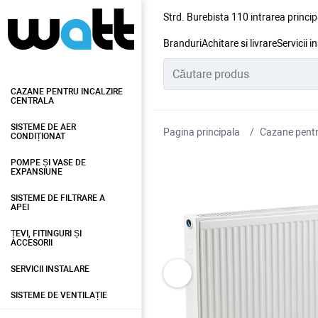
Strd. Burebista 110 intrarea princip
Branduri
Achitare si livrare
Servicii i
CAZANE PENTRU INCALZIRE
CENTRALA
SISTEME DE AER
Pagina principala
Cazane pentru
CONDIȚIONAT
POMPE ȘI VASE DE
EXPANSIUNE
SISTEME DE FILTRARE A
APEI
ȚEVI, FITINGURI ȘI
ACCESORII
SERVICII INSTALARE
SISTEME DE VENTILAȚIE