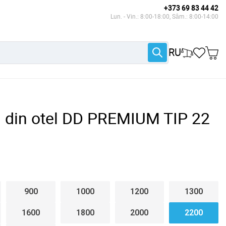
+373 69 83 44 42
Lun. - Vin.: 8:00-18:00, Sâm.: 8:00-14:00
RU
l din otel DD PREMIUM TIP 22
900
1000
1200
1300
1600
1800
2000
2200