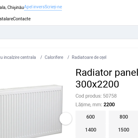
Apel invers
Scrieți-ne
ala, Chişinău
nstalare
Contacte
 incalzire centrala
Сalorifere
Radiatoare de oțel
Radiator pane
300x2200
Cod produs:
50758
Lățime, mm:
2200
600
800
1400
1500