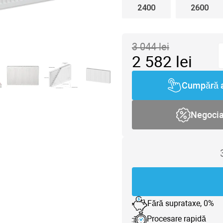
2400
2600
3 044
lei
2 582
lei
Cumpără 
Negoci
Fără suprataxe, 0%
Procesare rapidă