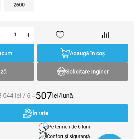
2600
-
+
acum
Adaugă în coș
ază
Solicitare inginer
507
3 044
lei /
6
=
lei/lună
În rate
Pe termen de 6 luni
Confort și siguranță