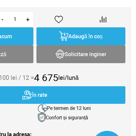
-
+
acum
Adaugă în coș
ază
Solicitare inginer
4 675
 100
lei /
12
=
lei/lună
În rate
Pe termen de 12 luni
Confort și siguranță
tru la adresa: