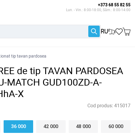
+373 68 55 82 55
Lun. - Vin.: 8:00-18:00, Sâm.: 8:00-14:00
RU
tionat tip tavan pardosea
GREE de tip TAVAN PARDOSEA
ia U-MATCH GUD100ZD-A-
HhA-X
Cod produs:
415017
36 000
42 000
48 000
60 000