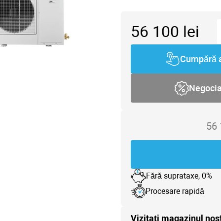
56 100
lei
Cumpără 
Negoci
56
Fără suprataxe, 0%
Procesare rapidă
Vizitați magazinul nos