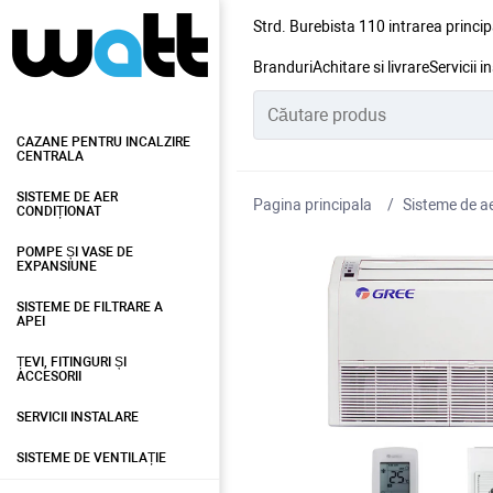
Strd. Burebista 110 intrarea princip
Branduri
Achitare si livrare
Servicii i
CAZANE PENTRU INCALZIRE
CENTRALA
SISTEME DE AER
Pagina principala
Sisteme de ae
CONDIȚIONAT
POMPE ȘI VASE DE
EXPANSIUNE
SISTEME DE FILTRARE A
APEI
ȚEVI, FITINGURI ȘI
ACCESORII
SERVICII INSTALARE
SISTEME DE VENTILAȚIE