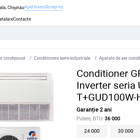
Apel invers
Scrieți-ne
ala, Chişinău
nstalare
Contacte
r condiționat
Conditionere semi-industriale
Aparate de aer condi
Conditioner 
Inverter ser
T+GUD100W-
Garanție 2 ani
Putere, BTU:
36 000
24 000
30 000