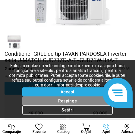
Conditioner GREE de tip TAVAN PARDOSEA Inverter
seria U-MATCH GUD71ZD-A-T+GUD71W-HhA-T
Folosim cookie-uri și tehnologii similare pentru a asigura buna
Garanție 2 ani
Cod produs:
428369
funcționare a site-ului, pentru a analiza traficul și pentru a
optimiza publicitatea. Puteți accepta toate cookie-urile, le puteți
Putere, BTU:
24 000
refuza sau puteți configura setările de confidențialitate după
cum doriți.
Informații despre cookie
24 000
30 000
Accept
36 000
42 000
Respinge
Setări
48 000
60 000
Viber
Whatsapp
Tele
Comparație
Favorite
Catalog
Coșul
Apel
Adresa
+373