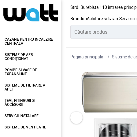
Strd. Burebista 110 intrarea princip
Branduri
Achitare si livrare
Servicii i
CAZANE PENTRU INCALZIRE
CENTRALA
SISTEME DE AER
Pagina principala
Sisteme de ae
CONDIȚIONAT
POMPE ȘI VASE DE
EXPANSIUNE
SISTEME DE FILTRARE A
APEI
ȚEVI, FITINGURI ȘI
ACCESORII
SERVICII INSTALARE
SISTEME DE VENTILAȚIE