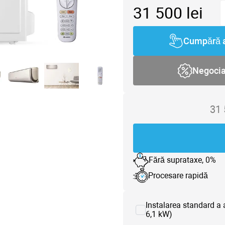
31 500
lei
Cumpără 
Negoci
31
Fără suprataxe, 0%
Procesare rapidă
Instalarea standard a 
6,1 kW)