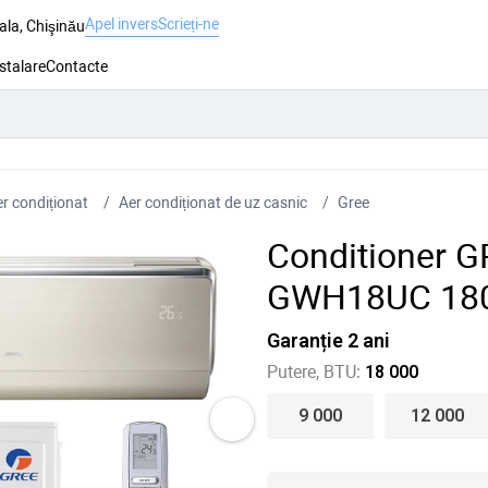
Apel invers
Scrieți-ne
ala, Chişinău
nstalare
Contacte
r condiționat
Aer condiționat de uz casnic
Gree
Conditioner 
GWH18UC 18
Garanție 2 ani
Putere, BTU:
18 000
9 000
12 000