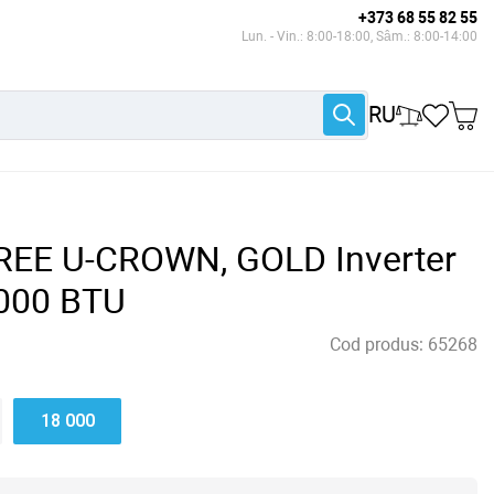
+373 68 55 82 55
Lun. - Vin.: 8:00-18:00, Sâm.: 8:00-14:00
RU
GREE U-CROWN, GOLD Inverter
000 BTU
Cod produs:
65268
18 000