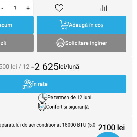
-
+
acum
Adaugă în coș
ază
Solicitare inginer
2 625
 500
lei /
12
=
lei/lună
În rate
Pe termen de 12 luni
Confort și siguranță
aparatului de aer conditionat 18000 BTU (5,0 -
2100 lei