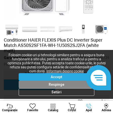
Conditioner HAIER FLEXIS Plus DC Inverter Super
Match AS50S2SF1FA-WH-1U50S2SJ2FA (white
matt)
Folosim cookie-uri și tehnologii similare pentru a asigura buna
Garanție 5 ani
Cod produs:
86739
funcționare a site-ului, pentru a analiza traficul și pentru a
optimiza publicitatea. Puteți accepta toate cookie-urile, le puteți
Putere, BTU:
18 000
refuza sau puteți configura setările de confidențialitate după
cum doriți.
Informații despre cookie
9 000
12 000
Accept
18 000
24 000
Respinge
Setări
31 239
lei
Viber
Whatsapp
Tele
-
+
Comparație
Favorite
Catalog
Coșul
Apel
Adresa
+373