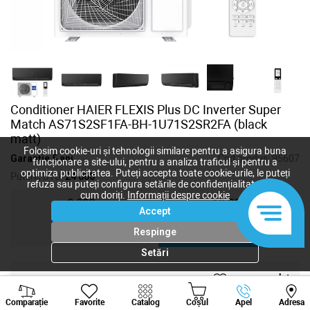
Conditioner HAIER FLEXIS Plus DC Inverter Super
Match AS71S2SF1FA-BH-1U71S2SR2FA (black
matt)
Folosim cookie-uri și tehnologii similare pentru a asigura buna
Garanție 5 ani
Cod produs:
95607
funcționare a site-ului, pentru a analiza traficul și pentru a
optimiza publicitatea. Puteți accepta toate cookie-urile, le puteți
Putere, BTU:
24 000
refuza sau puteți configura setările de confidențialitate după
cum doriți.
Informații despre cookie
9 000
12 000
Accept
18 000
24 000
Respinge
Setări
41 043
lei
Viber
Whatsapp
Tele
-
+
Comparație
Favorite
Catalog
Coșul
Apel
Adresa
+373