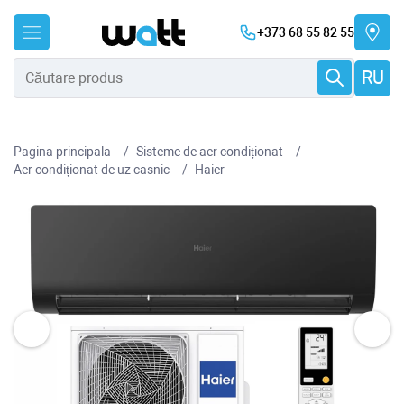
+373 68 55 82 55
RU
Pagina principala
Sisteme de aer condiționat
Aer condiționat de uz casnic
Haier