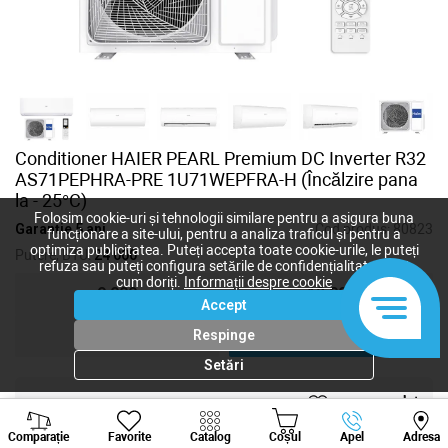
Conditioner HAIER PEARL Premium DC Inverter R32
AS71PEPHRA-PRE 1U71WEPFRA-H (Încălzire pana
la - 25°C)
Folosim cookie-uri și tehnologii similare pentru a asigura buna
Garanție 5 ani
Cod produs:
80823
funcționare a site-ului, pentru a analiza traficul și pentru a
optimiza publicitatea. Puteți accepta toate cookie-urile, le puteți
Putere, BTU:
24 000
refuza sau puteți configura setările de confidențialitate după
cum doriți.
Informații despre cookie
9 000
12 000
Accept
18 000
24 000
Respinge
Setări
27 800
lei
Viber
Whatsapp
Tele
-
+
Comparație
Favorite
Catalog
Coșul
Apel
Adresa
+373