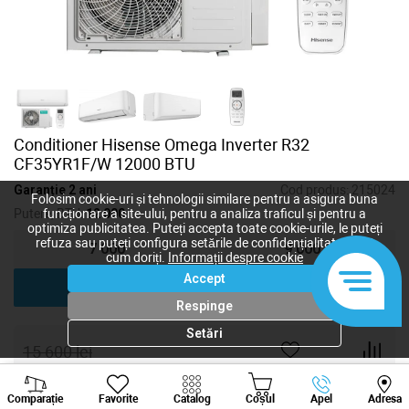
Conditioner Hisense Omega Inverter R32
CF35YR1F/W 12000 BTU
Garanție 2 ani
Cod produs:
215024
Folosim cookie-uri și tehnologii similare pentru a asigura buna
Putere, BTU:
12 000
funcționare a site-ului, pentru a analiza traficul și pentru a
optimiza publicitatea. Puteți accepta toate cookie-urile, le puteți
refuza sau puteți configura setările de confidențialitate după
7 000
9 000
cum doriți.
Informații despre cookie
Accept
12 000
18 000
Respinge
Setări
15 600
lei
13 000
lei
-
+
Viber
Whatsapp
Tele
Comparație
Favorite
Catalog
Coșul
Apel
Adresa
+373