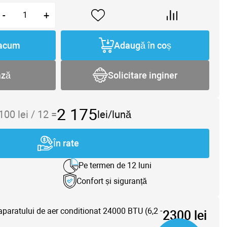
-
+
acum
Adaugă în coș
ază
Solicitare inginer
2 175
 100
lei /
12
=
lei/lună
În rate
Pe termen de 12 luni
Confort și siguranță
aparatului de aer conditionat 24000 BTU (6,2 -
2300 lei