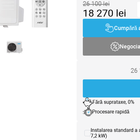
26 100
lei
18 270
lei
Cumpără 
Negoci
26
Fără suprataxe, 0%
Procesare rapidă
Instalarea standard a 
7,2 kW)