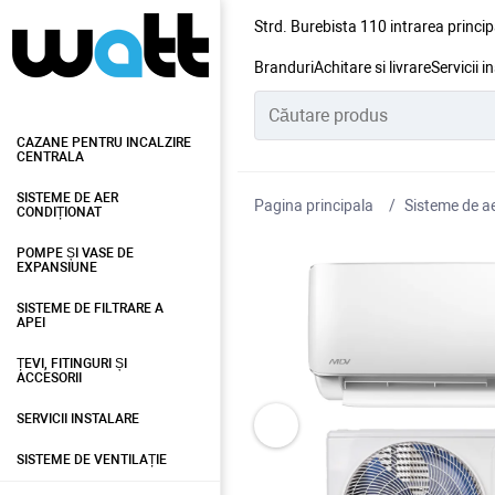
Strd. Burebista 110 intrarea princip
Branduri
Achitare si livrare
Servicii i
CAZANE PENTRU INCALZIRE
CENTRALA
SISTEME DE AER
Pagina principala
Sisteme de ae
CONDIȚIONAT
POMPE ȘI VASE DE
EXPANSIUNE
SISTEME DE FILTRARE A
APEI
ȚEVI, FITINGURI ȘI
ACCESORII
SERVICII INSTALARE
SISTEME DE VENTILAȚIE