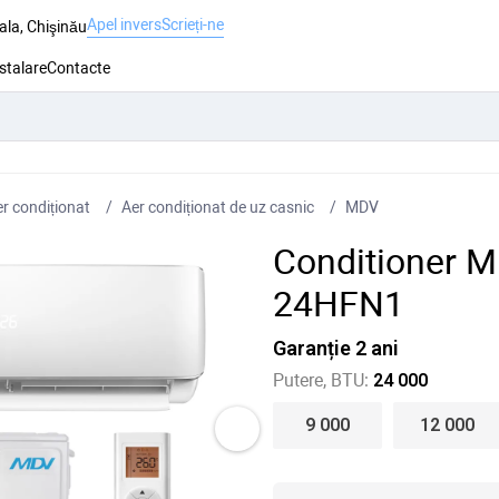
Apel invers
Scrieți-ne
ala, Chişinău
nstalare
Contacte
r condiționat
Aer condiționat de uz casnic
MDV
Conditioner 
24HFN1
Garanție 2 ani
Putere, BTU:
24 000
9 000
12 000