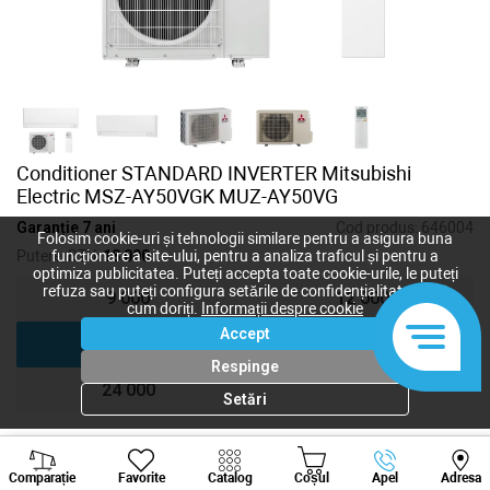
Conditioner STANDARD INVERTER Mitsubishi
Electric MSZ-AY50VGK MUZ-AY50VG
Garanție 7 ani
Cod produs:
646004
Folosim cookie-uri și tehnologii similare pentru a asigura buna
Putere, BTU:
18 000
funcționare a site-ului, pentru a analiza traficul și pentru a
optimiza publicitatea. Puteți accepta toate cookie-urile, le puteți
refuza sau puteți configura setările de confidențialitate după
9 000
12 000
cum doriți.
Informații despre cookie
Accept
18 000
24 000
Respinge
24 000
Setări
Viber
Whatsapp
Tele
45 150
lei
Comparație
Favorite
Catalog
Coșul
Apel
Adresa
+373