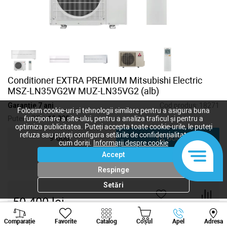
Conditioner EXTRA PREMIUM Mitsubishi Electric
MSZ-LN35VG2W MUZ-LN35VG2 (alb)
Garanție 7 ani
Cod produs:
18271
Folosim cookie-uri și tehnologii similare pentru a asigura buna
Putere, BTU:
12 000
funcționare a site-ului, pentru a analiza traficul și pentru a
optimiza publicitatea. Puteți accepta toate cookie-urile, le puteți
refuza sau puteți configura setările de confidențialitate după
9 000
12 000
cum doriți.
Informații despre cookie
Accept
18 000
24 000
Respinge
Setări
50 400
lei
-
+
Viber
Whatsapp
Tele
Comparație
Favorite
Catalog
Coșul
Apel
Adresa
+373