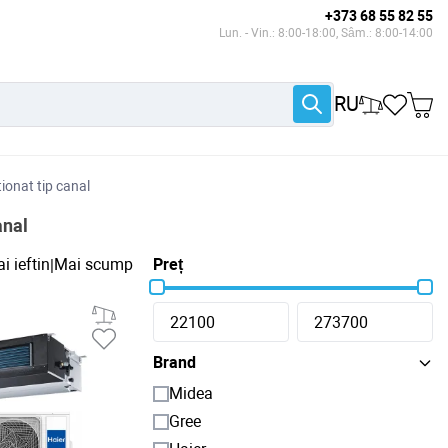
+373 68 55 82 55
Lun. - Vin.: 8:00-18:00, Sâm.: 8:00-14:00
RU
ionat tip canal
anal
i ieftin
Mai scump
Preț
|
Brand
Midea
Gree