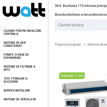
Strd. Burebista 110 intrarea princip
Branduri
Achitare si livrare
Servicii i
CAZANE PENTRU INCALZIRE
CENTRALA
SISTEME DE AER
Pagina principala
Sisteme de ae
CONDIȚIONAT
POMPE ȘI VASE DE
EXPANSIUNE
SISTEME DE FILTRARE A
APEI
Garanție 2 ani
ȚEVI, FITINGURI ȘI
ACCESORII
SERVICII INSTALARE
SISTEME DE VENTILAȚIE