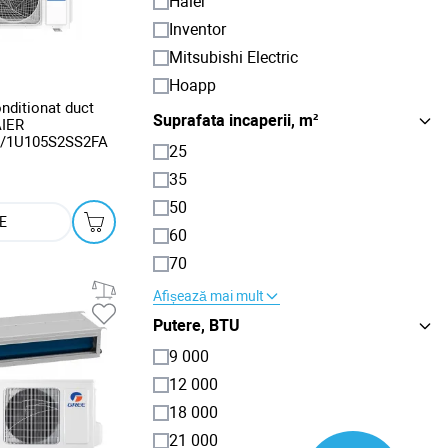
Haier
Inventor
Mitsubishi Electric
Hoapp
nditionat duct
Suprafata incaperii, m²
IER
/1U105S2SS2FA
25
35
50
E
60
70
Afișează mai mult
Putere, BTU
9 000
12 000
18 000
21 000