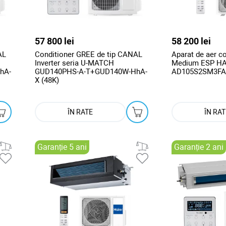
57 800 lei
58 200 lei
AL
Conditioner GREE de tip CANAL
Aparat de aer co
Inverter seria U-MATCH
Medium ESP HA
hA-
GUD140PHS-A-T+GUD140W-HhA-
AD105S2SM3FA
X (48K)
ÎN RATE
ÎN RAT
Garanție 5 ani
Garanție 2 ani