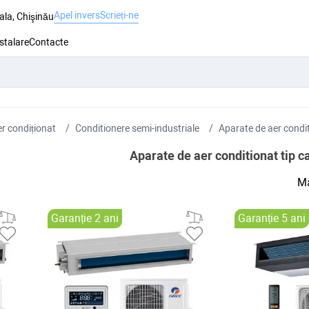
Apel invers
Scrieți-ne
ala, Chişinău
nstalare
Contacte
r condiționat
Conditionere semi-industriale
Aparate de aer condit
Aparate de aer conditionat tip c
Ma
Garanție 2 ani
Garanție 5 ani