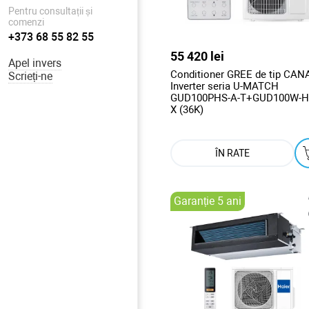
Pentru consultații și
comenzi
+373 68 55 82 55
55 420 lei
Apel invers
Conditioner GREE de tip CAN
Scrieți-ne
Inverter seria U-MATCH
GUD100PHS-A-T+GUD100W-H
X (36K)
ÎN RATE
Garanție 5 ani