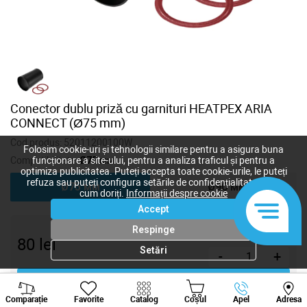
Conector dublu priză cu garnituri HEATPEX ARIA
CONNECT (Ø75 mm)
Cod produs:
52011200100W
Folosim cookie-uri și tehnologii similare pentru a asigura buna
Compatibilitate:
Ø75 мм
funcționare a site-ului, pentru a analiza traficul și pentru a
optimiza publicitatea. Puteți accepta toate cookie-urile, le puteți
refuza sau puteți configura setările de confidențialitate după
Ø75 мм
Ø90 мм
cum doriți.
Informații despre cookie
Accept
Respinge
80
lei
Setări
-
+
Cumpără acum
Viber
Whatsapp
Tele
Comparație
Favorite
Catalog
Coșul
Apel
Adresa
+373