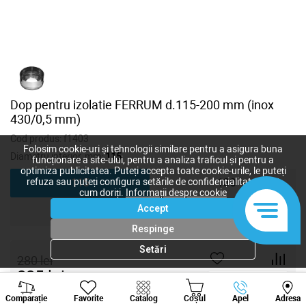
Dop pentru izolatie FERRUM d.115-200 mm (inox
430/0,5 mm)
Cod produs:
f1403
Folosim cookie-uri și tehnologii similare pentru a asigura buna
Diametru interior, mm:
115
funcționare a site-ului, pentru a analiza traficul și pentru a
optimiza publicitatea. Puteți accepta toate cookie-urile, le puteți
refuza sau puteți configura setările de confidențialitate după
115
130
cum doriți.
Informații despre cookie
Accept
180
210
Respinge
Setări
280
lei
225
lei
-
+
Viber
Whatsapp
Tele
Comparație
Favorite
Catalog
Coșul
Apel
Adresa
+373