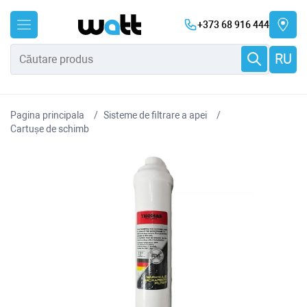
+373 68 916 444
RU
Pagina principala
Sisteme de filtrare a apei
Cartușe de schimb