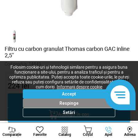
Filtru cu carbon granulat Thomas carbon GAC inline
2,5''
Cod produs:
14849
Folosim cookie-uri și tehnologii similare pentru a asigura buna
funcționare a site-ului, pentru a analiza traficul și pentru a
optimiza publicitatea. Puteți accepta toate cookie-urile, le puteți
358
lei
refuza sau puteți configura setările de confidențialitate după
224
lei
cum doriți.
Informații despre cookie
-
+
Accept
Cumpără acum
Respinge
Setări
Adaugă în coș
Viber
Whatsapp
Tele
Negociază
Comparație
Favorite
Catalog
Coșul
Apel
Adresa
+373