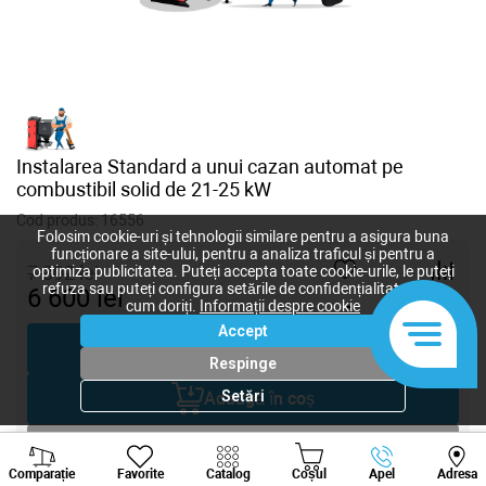
Instalarea Standard a unui cazan automat pe
combustibil solid de 21-25 kW
Cod produs:
16556
Folosim cookie-uri și tehnologii similare pentru a asigura buna
funcționare a site-ului, pentru a analiza traficul și pentru a
7 392
lei
optimiza publicitatea. Puteți accepta toate cookie-urile, le puteți
refuza sau puteți configura setările de confidențialitate după
6 600
lei
-
+
cum doriți.
Informații despre cookie
Accept
Cumpără acum
Respinge
Setări
Adaugă în coș
Negociază
Viber
Whatsapp
Tele
Comparație
Favorite
Catalog
Coșul
Apel
Adresa
+373